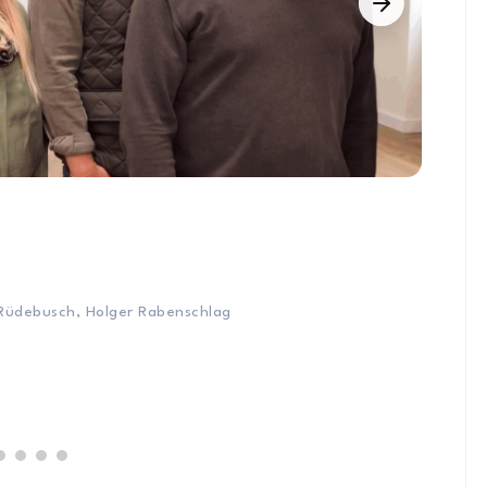
A
B
n Rüdebusch, Holger Rabenschlag
D
1
A